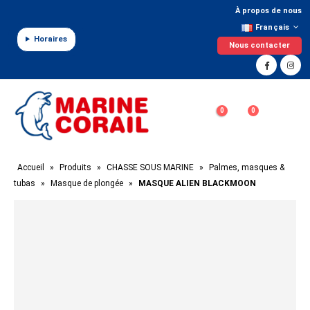
Panneau de gestion des cookies
À propos de nous
Français
Horaires
Nous contacter
0
0
Accueil
»
Produits
»
CHASSE SOUS MARINE
»
Palmes, masques &
tubas
»
Masque de plongée
»
MASQUE ALIEN BLACKMOON