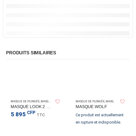
Mentions légales
Conditions Générales de Ventes
Retourner un produit
Méthodes de règlement
Modes de livraison
Nous contacter
PRODUITS SIMILAIRES
Votre compte
Mon compte
Suivre vos commandes
Vos adresses
AQUALUNG
AQUALUN
MASQUE DE PLONGÉE
,
MASQUES
MASQUE DE PLONGÉE
,
MASQUES
MASQUE LOOK 2 CLEAR/BLUE
MASQUE WOLF
Paiement sécurisé
CFP
5 895
TTC
Ce produit est actuellement
en rupture et indisponible.
Paiement sécurisé par EpayNC.