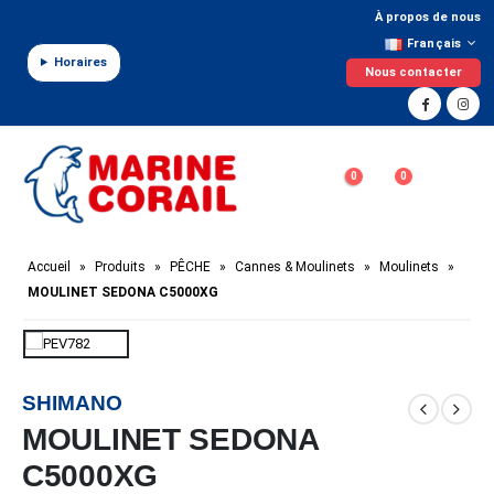
Panneau de gestion des cookies
À propos de nous
Français
Horaires
Nous contacter
0
0
Accueil
»
Produits
»
PÊCHE
»
Cannes & Moulinets
»
Moulinets
»
MOULINET SEDONA C5000XG
SHIMANO
MOULINET SEDONA
C5000XG