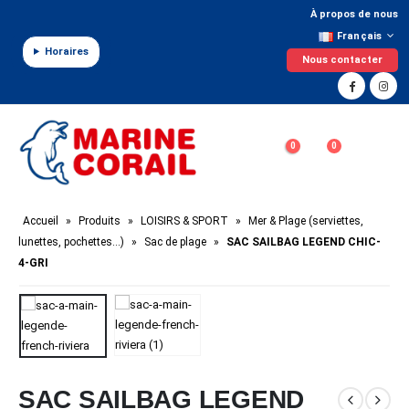
Panneau de gestion des cookies
À propos de nous
Français
Horaires
Nous contacter
0
0
Accueil
»
Produits
»
LOISIRS & SPORT
»
Mer & Plage (serviettes,
lunettes, pochettes…)
»
Sac de plage
»
SAC SAILBAG LEGEND CHIC-
4-GRI
SAC SAILBAG LEGEND